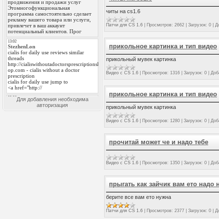
читы на cs1.6
Патчи для CS 1.6
|
Просмотров:
2662
|
Загрузок:
0
|
Д
прикольное картинка и тип видео
прикольный мувек картинка
Видео с CS 1.6
|
Просмотров:
1316
|
Загрузок:
0
|
Доб
прикольное картинка и тип видео
Для добавления необходима
авторизация
прикольный мувек картинка
Видео с CS 1.6
|
Просмотров:
1280
|
Загрузок:
0
|
Доб
прочитай может че и надо тебе
Видео с CS 1.6
|
Просмотров:
1350
|
Загрузок:
0
|
Доб
прыгать как зайчик вам ето надо 
берите все вам ето нужна
Патчи для CS 1.6
|
Просмотров:
2377
|
Загрузок:
0
|
Д