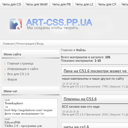
Читы для CS
Читы для WoW
Читы для PB
Читы для L2
Читы для CF
Чит
Главная
|
Регистрация
|
Вход
Главная
»
Файлы
Меню сайта
Всего материалов в каталоге
:
105
Показано материалов
:
1-10
Главная страница
Информация о сайте
Паче на CS1.6 посмотри может че 
Все для CS 1.6
наши кампаньены и наше друзья по сайту
Форум
Патчи для CS 1.6
|
Просмотров:
7795
|
Загрузок:
0
|
Д
Мини-чат
Плагины на CS1.6
ВСЕ качаем вам ето надо
Патчи для CS 1.6
|
Просмотров:
2018
|
Загрузок:
0
|
Д
читы на cs1.6