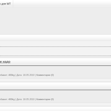
ы для WT
и надо
обавил:
400kg
|
Дата:
18.05.2010
|
Комментарии (0)
обавил:
400kg
|
Дата:
18.05.2010
|
Комментарии (0)